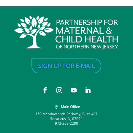
SIGN UP FOR E-MAIL
Main Office

150 Meadowlands Parkway, Suite 401
Secaucus, NJ 07094
973-268-2280