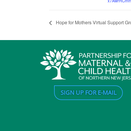
x7AwrRCm
Hope for Mothers Virtual Support G
SIGN UP FOR E-MAIL