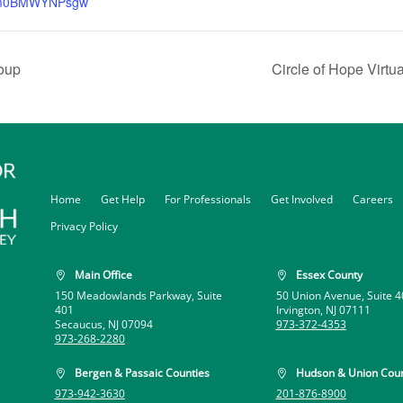
m0BMWYNPsgw
roup
Circle of Hope Virtu
Home
Get Help
For Professionals
Get Involved
Careers
Privacy Policy
Main Office
Essex County


150 Meadowlands Parkway, Suite
50 Union Avenue, Suite 4
401
Irvington, NJ 07111
Secaucus, NJ 07094
973-372-4353
973-268-2280
Bergen & Passaic Counties
Hudson & Union Coun


973-942-3630
201-876-8900