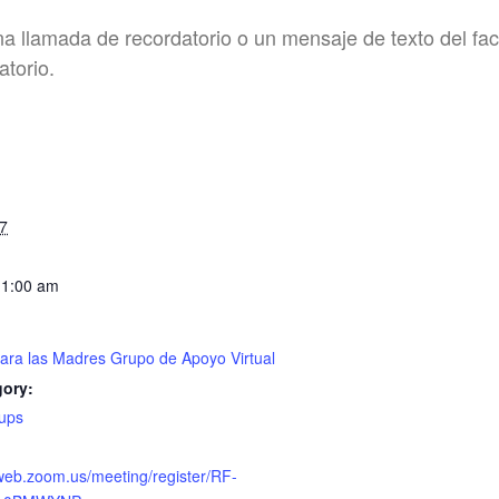
na llamada de recordatorio o un mensaje de texto del fac
torio.
7
11:00 am
ara las Madres Grupo de Apoyo Virtual
gory:
ups
web.zoom.us/meeting/register/RF-