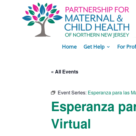
Home
Get Help
For Pro
« All Events
Event Series:
Esperanza para las M
Esperanza pa
Virtual