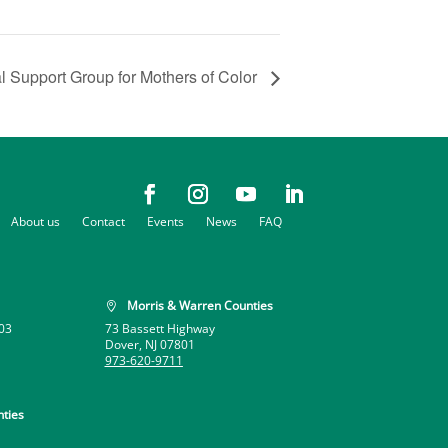
al Support Group for Mothers of Color
About us
Contact
Events
News
FAQ
Morris & Warren Counties

03
73 Bassett Highway
Dover, NJ 07801
973-620-9711
ties