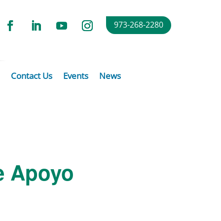
973-268-2280
Contact Us
Events
News
e Apoyo