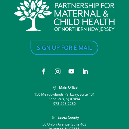
SIGN UP FOR E-MAIL
Main Office

150 Meadowlands Parkway, Suite 401
Secaucus, NJ 07094
973-268-2280
Essex County

50 Union Avenue, Suite 403
Irvington, NJ 07111